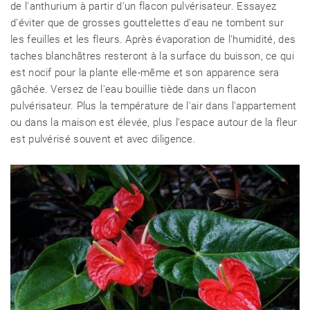
de l'anthurium à partir d'un flacon pulvérisateur. Essayez
d'éviter que de grosses gouttelettes d'eau ne tombent sur
les feuilles et les fleurs. Après évaporation de l'humidité, des
taches blanchâtres resteront à la surface du buisson, ce qui
est nocif pour la plante elle-même et son apparence sera
gâchée. Versez de l'eau bouillie tiède dans un flacon
pulvérisateur. Plus la température de l'air dans l'appartement
ou dans la maison est élevée, plus l'espace autour de la fleur
est pulvérisé souvent et avec diligence.