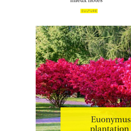
mieux notés
CULTURE
Euonymus (
plantation 