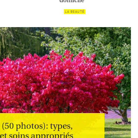
domicile
LA BEAUTÉ
50 photos): types,
et soins appropriés