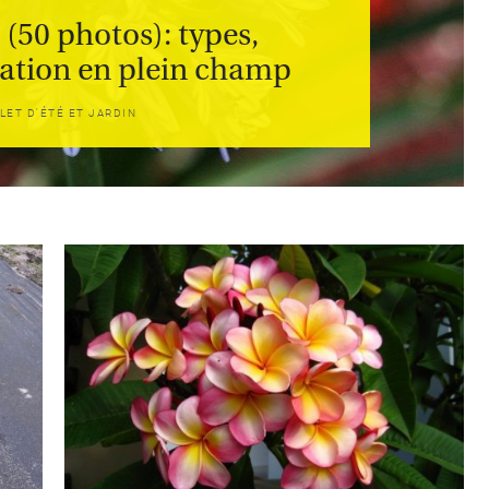
CÉLÉBRITÉS
(50 photos): types,
tation en plein champ
LA BEAUTÉ
LET D'ÉTÉ ET JARDIN
MODE DE VIE
MAISON ET FAMILLE
RECETTES
CHALET D'ÉTÉ ET JARDIN