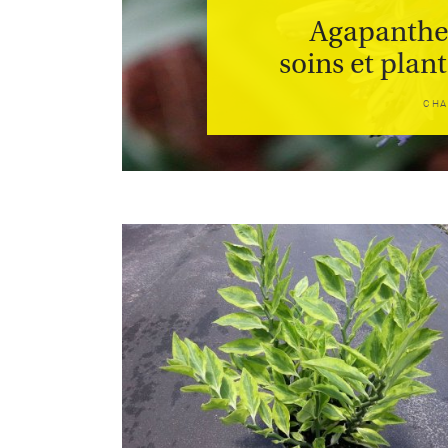
Agapanthe 
soins et plan
CHA