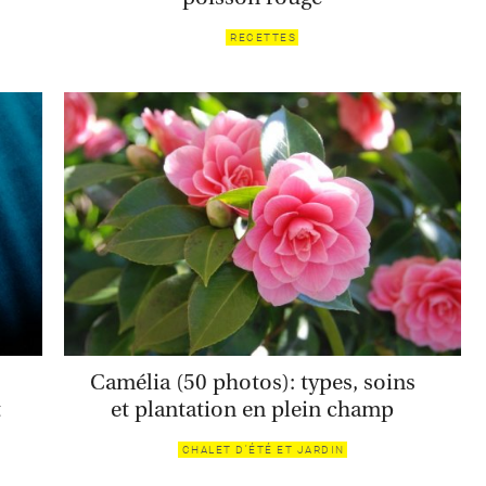
RECETTES
Camélia (50 photos): types, soins
t
et plantation en plein champ
CHALET D'ÉTÉ ET JARDIN