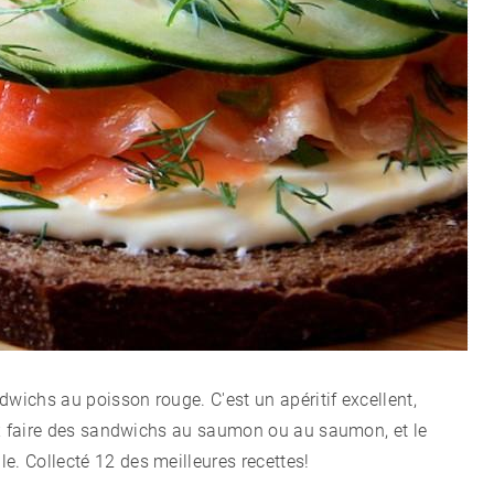
CÉLÉBRITÉS
LA BEAUTÉ
MODE DE VIE
MAISON ET FAMILLE
RECETTES
dwichs au poisson rouge. C'est un apéritif excellent,
CHALET D'ÉTÉ ET JARDIN
ieux faire des sandwichs au saumon ou au saumon, et le
e. Collecté 12 des meilleures recettes!