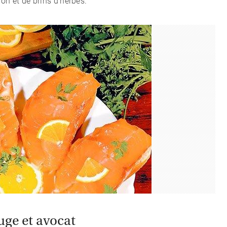
on et de brins d'herbes.
uge et avocat