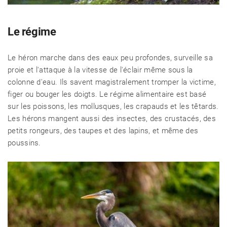
Le régime
Le héron marche dans des eaux peu profondes, surveille sa
proie et l'attaque à la vitesse de l'éclair même sous la
colonne d'eau. Ils savent magistralement tromper la victime,
figer ou bouger les doigts. Le régime alimentaire est basé
sur les poissons, les mollusques, les crapauds et les têtards.
Les hérons mangent aussi des insectes, des crustacés, des
petits rongeurs, des taupes et des lapins, et même des
poussins.