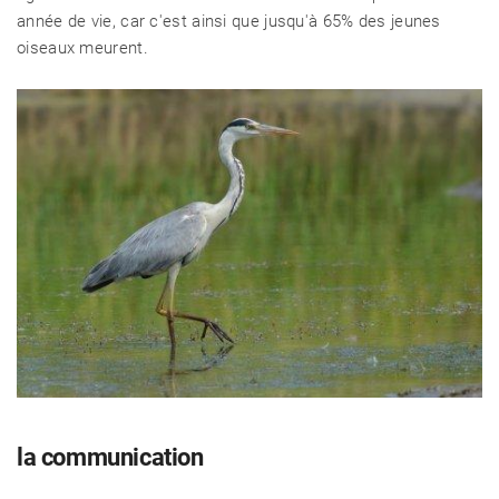
année de vie, car c'est ainsi que jusqu'à 65% des jeunes
oiseaux meurent.
CÉLÉBRITÉS
LA BEAUTÉ
MODE DE VIE
la communication
MAISON ET FAMILLE