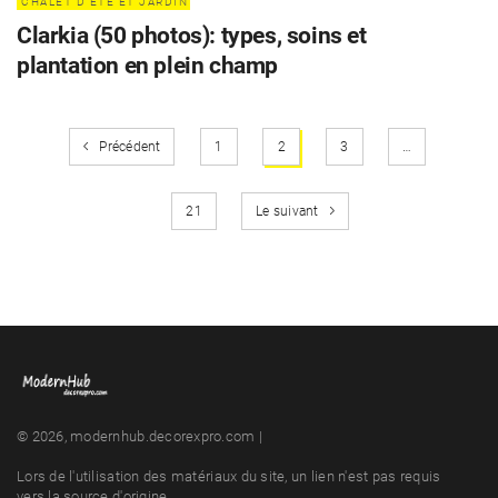
CHALET D'ÉTÉ ET JARDIN
Clarkia (50 photos): types, soins et
plantation en plein champ
Précédent
1
2
3
…
21
Le suivant
© 2026, modernhub.decorexpro.com |
Lors de l'utilisation des matériaux du site, un lien n'est pas requis
vers la source d'origine