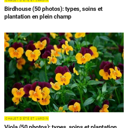
CHALET D'ÉTÉ ET JARDIN
Birdhouse (50 photos): types, soins et
plantation en plein champ
CÉLÉBRITÉS
LA BEAUTÉ
MODE DE VIE
MAISON ET FAMILLE
CHALET D'ÉTÉ ET JARDIN
RECETTES
Viola (50 photos): types, soins et plantation