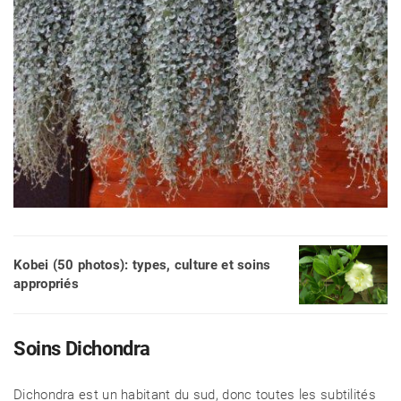
CÉLÉBRITÉS
LA BEAUTÉ
Kobei (50 photos): types, culture et soins
appropriés
MODE DE VIE
Soins Dichondra
MAISON ET FAMILLE
Dichondra est un habitant du sud, donc toutes les subtilités