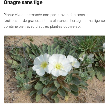
Onagre sans tige
Plante vivace herbacée compacte avec des rosettes
feuillues et de grandes fleurs blanches. L'onagre sans tige se
combine bien avec d'autres plantes couvre-sol.
CÉLÉBRITÉS
LA BEAUTÉ
MODE DE VIE
MAISON ET FAMILLE