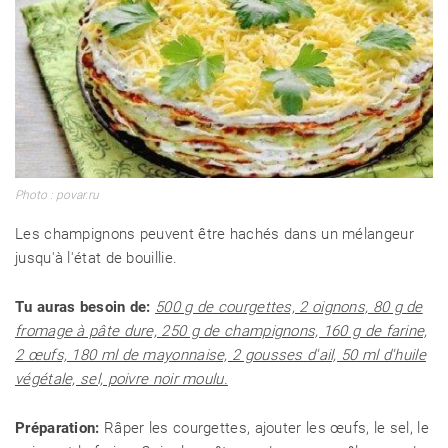
Photo : povar.ru
Les champignons peuvent être hachés dans un mélangeur
jusqu'à l'état de bouillie.
Tu auras besoin de:
500 g de courgettes, 2 oignons, 80 g de
fromage à pâte dure, 250 g de champignons, 160 g de farine,
2 œufs, 180 ml de mayonnaise, 2 gousses d'ail, 50 ml d'huile
végétale, sel, poivre noir moulu.
Préparation:
Râper les courgettes, ajouter les œufs, le sel, le