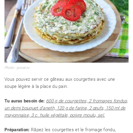
Photo : povar.ru
Vous pouvez servir ce gâteau aux courgettes avec une
soupe légère à la place du pain.
Tu auras besoin de:
600 g de courgettes, 2 fromages fondus,
un demi bouquet d'aneth, 120 g de farine, 2 œufs, 150 ml de
mayonnaise, 3 c. huile végétale, poivre moulu, sel.
Préparation:
Râpez les courgettes et le fromage fondu,