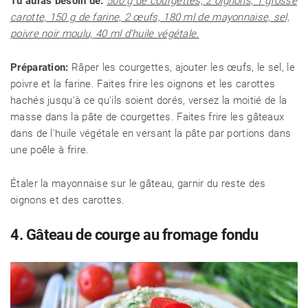
Tu auras besoin de:
500 g de courgettes, 2 oignons, 1 grosse
carotte, 150 g de farine, 2 œufs, 180 ml de mayonnaise, sel,
CHALET D'ÉTÉ ET JARDIN
poivre noir moulu, 40 ml d'huile végétale.
Préparation:
Râper les courgettes, ajouter les œufs, le sel, le
poivre et la farine. Faites frire les oignons et les carottes
hachés jusqu'à ce qu'ils soient dorés, versez la moitié de la
masse dans la pâte de courgettes. Faites frire les gâteaux
dans de l'huile végétale en versant la pâte par portions dans
une poêle à frire.
Étaler la mayonnaise sur le gâteau, garnir du reste des
oignons et des carottes.
4. Gâteau de courge au fromage fondu