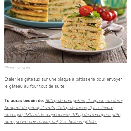
Photo : smak.ua
Étaler les gâteaux sur une plaque à pâtisserie pour envoyer
le gâteau au four tout de suite.
Tu auras besoin de:
600 g de courgettes, 1 oignon, un demi
bouquet de persil, 2 œufs, 150 g de farine, 0,5 c. levure
chimique, 180 ml de mayonnaise, 100 g de fromage à pâte
dure, poivre noir moulu, sel, 2 c. huile végétale.