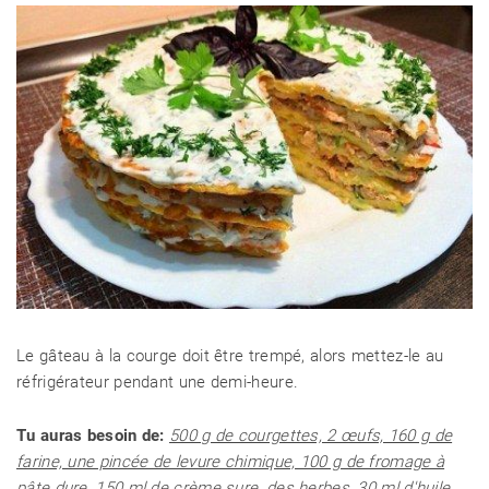
Le gâteau à la courge doit être trempé, alors mettez-le au
réfrigérateur pendant une demi-heure.
Tu auras besoin de:
500 g de courgettes, 2 œufs, 160 g de
farine, une pincée de levure chimique, 100 g de fromage à
pâte dure, 150 ml de crème sure, des herbes, 30 ml d'huile