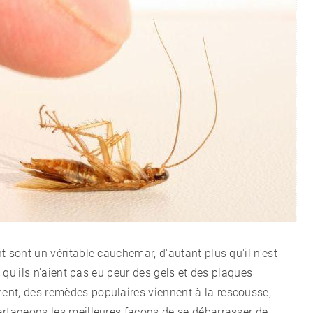
CÉLÉBRITÉS
LA BEAUTÉ
MODE DE VIE
MAISON ET FAMILLE
RECETTES
 sont un véritable cauchemar, d'autant plus qu'il n'est
CHALET D'ÉTÉ ET JARDIN
e qu'ils n'aient pas eu peur des gels et des plaques
ent, des remèdes populaires viennent à la rescousse,
artageons les meilleures façons de se débarrasser de