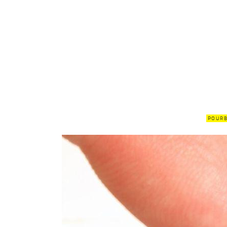
POURB