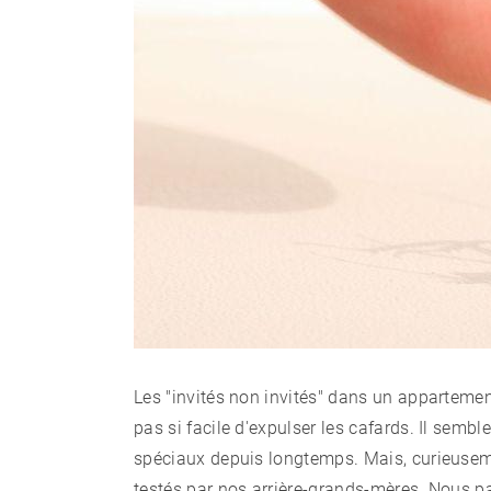
Les "invités non invités" dans un appartement
pas si facile d'expulser les cafards. Il sembl
spéciaux depuis longtemps. Mais, curieusem
testés par nos arrière-grands-mères. Nous p