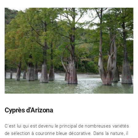
CÉLÉBRITÉS
LA BEAUTÉ
MODE DE VIE
Cyprès d'Arizona
C'est lui qui est devenu le principal de nombreuses variétés
MAISON ET FAMILLE
de sélection à couronne bleue décorative. Dans la nature, il