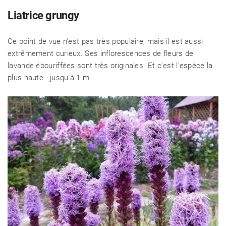
Liatrice grungy
RECETTES
Ce point de vue n'est pas très populaire, mais il est aussi
extrêmement curieux. Ses inflorescences de fleurs de
CHALET D'ÉTÉ ET JARDIN
lavande ébouriffées sont très originales. Et c'est l'espèce la
plus haute - jusqu'à 1 m.