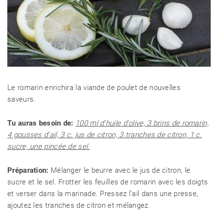
Le romarin enrichira la viande de poulet de nouvelles
CÉLÉBRITÉS
saveurs.
Tu auras besoin de:
100 ml d'huile d'olive, 3 brins de romarin,
LA BEAUTÉ
4 gousses d'ail, 3 c. jus de citron, 3 tranches de citron, 1 c.
sucre, une pincée de sel.
MODE DE VIE
Préparation:
Mélanger le beurre avec le jus de citron, le
sucre et le sel. Frotter les feuilles de romarin avec les doigts
et verser dans la marinade. Pressez l'ail dans une presse,
MAISON ET FAMILLE
ajoutez les tranches de citron et mélangez.