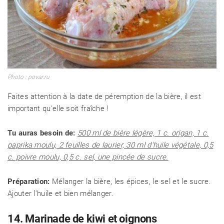
Photo : povar.ru
Faites attention à la date de péremption de la bière, il est
important qu'elle soit fraîche !
Tu auras besoin de:
500 ml de bière légère, 1 c. origan, 1 c.
paprika moulu, 2 feuilles de laurier, 30 ml d'huile végétale, 0,5
c. poivre moulu, 0,5 c. sel, une pincée de sucre.
Préparation:
Mélanger la bière, les épices, le sel et le sucre.
Ajouter l'huile et bien mélanger.
14. Marinade de kiwi et oignons