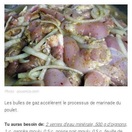
Photo : sousnica.com
Les bulles de gaz accélèrent le processus de marinade du
poulet.
Tu auras besoin de:
2 verres d'eau minérale, 500 g d'oignons,
1 c. paprika moulu, 0,5 c. poivre noir moulu, 0,5 c. feuille de