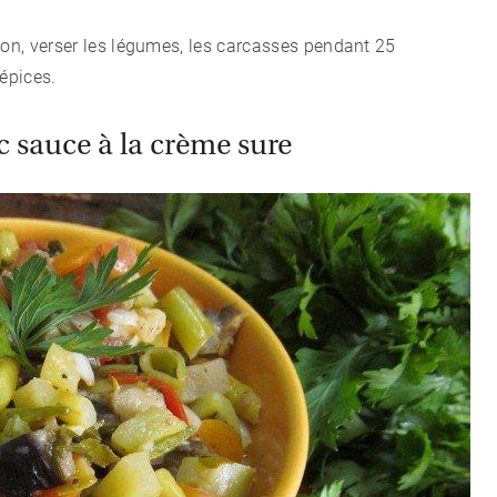
lon, verser les légumes, les carcasses pendant 25
 épices.
c sauce à la crème sure