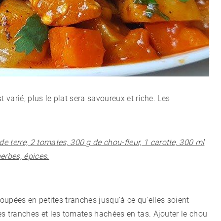
 varié, plus le plat sera savoureux et riche. Les
e terre, 2 tomates, 300 g de chou-fleur, 1 carotte, 300 ml
herbes, épices.
, coupées en petites tranches jusqu'à ce qu'elles soient
s tranches et les tomates hachées en tas. Ajouter le chou