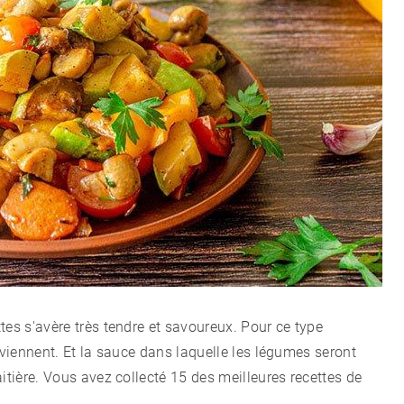
CÉLÉBRITÉS
LA BEAUTÉ
MODE DE VIE
MAISON ET FAMILLE
RECETTES
tes s'avère très tendre et savoureux. Pour ce type
CHALET D'ÉTÉ ET JARDIN
nviennent. Et la sauce dans laquelle les légumes seront
itière. Vous avez collecté 15 des meilleures recettes de