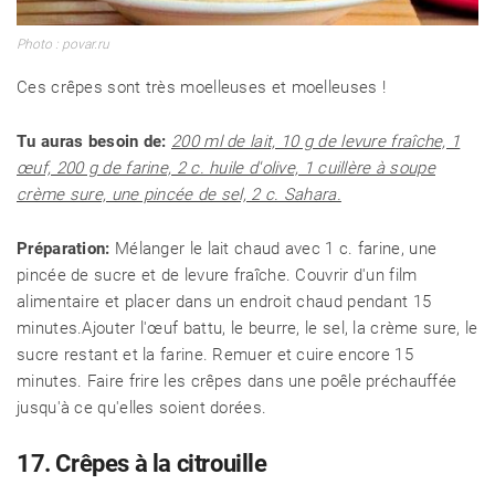
Photo : povar.ru
Ces crêpes sont très moelleuses et moelleuses !
Tu auras besoin de:
200 ml de lait, 10 g de levure fraîche, 1
œuf, 200 g de farine, 2 c. huile d'olive, 1 cuillère à soupe
crème sure, une pincée de sel, 2 c. Sahara.
Préparation:
Mélanger le lait chaud avec 1 c. farine, une
pincée de sucre et de levure fraîche. Couvrir d'un film
alimentaire et placer dans un endroit chaud pendant 15
minutes.Ajouter l'œuf battu, le beurre, le sel, la crème sure, le
sucre restant et la farine. Remuer et cuire encore 15
minutes. Faire frire les crêpes dans une poêle préchauffée
jusqu'à ce qu'elles soient dorées.
17. Crêpes à la citrouille