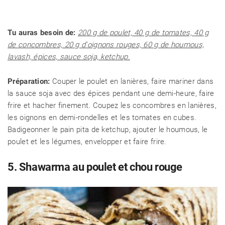
Tu auras besoin de:
200 g de poulet, 40 g de tomates, 40 g
de concombres, 20 g d'oignons rouges, 60 g de houmous,
lavash, épices, sauce soja, ketchup.
Préparation:
Couper le poulet en lanières, faire mariner dans
la sauce soja avec des épices pendant une demi-heure, faire
frire et hacher finement. Coupez les concombres en lanières,
les oignons en demi-rondelles et les tomates en cubes.
Badigeonner le pain pita de ketchup, ajouter le houmous, le
poulet et les légumes, envelopper et faire frire.
5. Shawarma au poulet et chou rouge