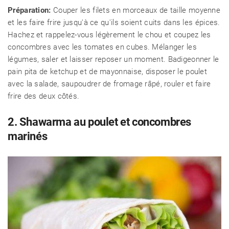
Préparation:
Couper les filets en morceaux de taille moyenne
et les faire frire jusqu'à ce qu'ils soient cuits dans les épices.
Hachez et rappelez-vous légèrement le chou et coupez les
concombres avec les tomates en cubes. Mélanger les
légumes, saler et laisser reposer un moment. Badigeonner le
pain pita de ketchup et de mayonnaise, disposer le poulet
CÉLÉBRITÉS
avec la salade, saupoudrer de fromage râpé, rouler et faire
frire des deux côtés.
LA BEAUTÉ
2. Shawarma au poulet et concombres
marinés
MODE DE VIE
MAISON ET FAMILLE