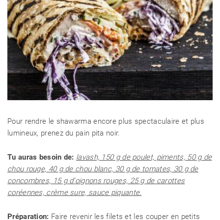
Pour rendre le shawarma encore plus spectaculaire et plus
lumineux, prenez du pain pita noir.
Tu auras besoin de:
lavash, 150 g de poulet, piments, 50 g de
chou rouge, 40 g de chou blanc, 30 g de tomates, 30 g de
concombres, 15 g d'oignons rouges, 25 g de carottes
coréennes, crème sure, sauce piquante.
Préparation:
Faire revenir les filets et les couper en petits