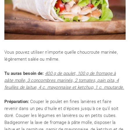
RECETTES
CHALET D'ÉTÉ ET JARDIN
Vous pouvez utiliser n'importe quelle choucroute marinée,
légèrement salée ou même.
Tu auras besoin de:
400 g de poulet, 100 g de fromage à
pâte molle, 3 concombres marinés, 2 tomates, pain pita, 4
feuilles de laitue, 4 c. mayonnaise et ketchup, 1 c. moutarde.
Préparation:
Couper le poulet en fines lanières et faire
revenir dans un peu d'huile et d'épices jusqu'à ce qu'il soit
doré. Couper les légumes en lanières ou en petits cubes.
Badigeonner la lave de fromage à pâte molle, disposer la
laitue et la garniture, garnir de mayonnaise, de ketchup et de