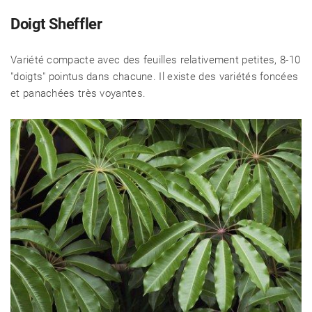
Doigt Sheffler
Variété compacte avec des feuilles relativement petites, 8-10
"doigts" pointus dans chacune. Il existe des variétés foncées
et panachées très voyantes.
CÉLÉBRITÉS
LA BEAUTÉ
MODE DE VIE
MAISON ET FAMILLE