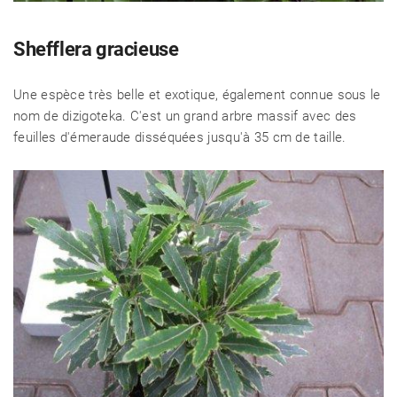
RECETTES
Shefflera gracieuse
Une espèce très belle et exotique, également connue sous le
CHALET D'ÉTÉ ET JARDIN
nom de dizigoteka. C'est un grand arbre massif avec des
feuilles d'émeraude disséquées jusqu'à 35 cm de taille.