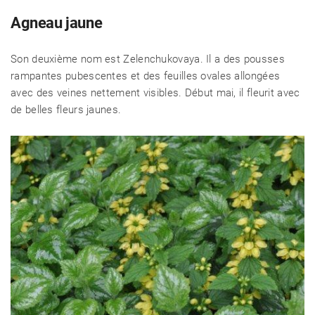
Agneau jaune
Son deuxième nom est Zelenchukovaya. Il a des pousses
rampantes pubescentes et des feuilles ovales allongées
avec des veines nettement visibles. Début mai, il fleurit avec
de belles fleurs jaunes.
CÉLÉBRITÉS
LA BEAUTÉ
MODE DE VIE
MAISON ET FAMILLE