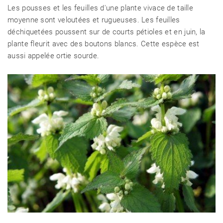
Les pousses et les feuilles d'une plante vivace de taille
moyenne sont veloutées et rugueuses. Les feuilles
déchiquetées poussent sur de courts pétioles et en juin, la
plante fleurit avec des boutons blancs. Cette espèce est
aussi appelée ortie sourde.