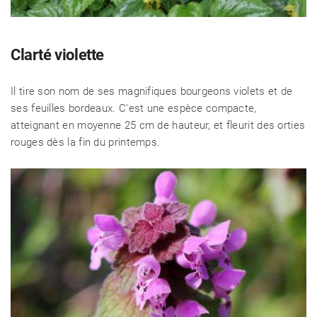
RECETTES
Clarté violette
CHALET D'ÉTÉ ET JARDIN
Il tire son nom de ses magnifiques bourgeons violets et de
ses feuilles bordeaux. C'est une espèce compacte,
atteignant en moyenne 25 cm de hauteur, et fleurit des orties
rouges dès la fin du printemps.