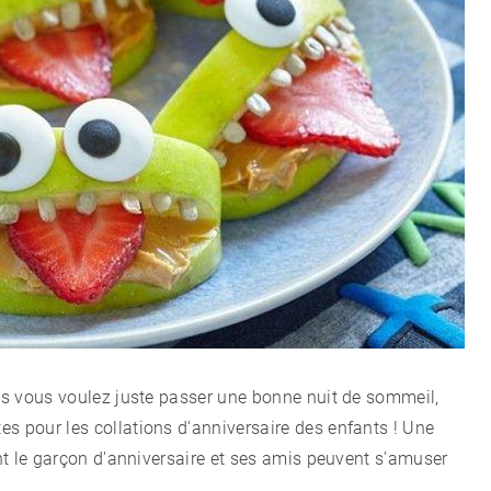
CÉLÉBRITÉS
LA BEAUTÉ
MODE DE VIE
MAISON ET FAMILLE
RECETTES
els vous voulez juste passer une bonne nuit de sommeil,
CHALET D'ÉTÉ ET JARDIN
s pour les collations d'anniversaire des enfants ! Une
ant le garçon d'anniversaire et ses amis peuvent s'amuser