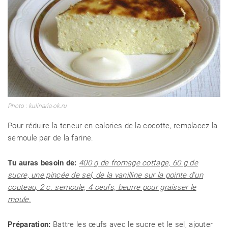
Photo : kulinaria-ok.ru
Pour réduire la teneur en calories de la cocotte, remplacez la
semoule par de la farine.
Tu auras besoin de:
400 g de fromage cottage, 60 g de
sucre, une pincée de sel, de la vanilline sur la pointe d'un
couteau, 2 c. semoule, 4 oeufs, beurre pour graisser le
moule.
Préparation:
Battre les œufs avec le sucre et le sel, ajouter