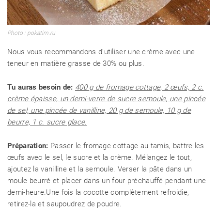
Photo : pokatim.ru
Nous vous recommandons d'utiliser une crème avec une
teneur en matière grasse de 30% ou plus.
Tu auras besoin de:
400 g de fromage cottage, 2 œufs, 2 c.
crème épaisse, un demi-verre de sucre semoule, une pincée
de sel, une pincée de vanilline, 20 g de semoule, 10 g de
beurre, 1 c. sucre glace.
Préparation:
Passer le fromage cottage au tamis, battre les
œufs avec le sel, le sucre et la crème. Mélangez le tout,
ajoutez la vanilline et la semoule. Verser la pâte dans un
moule beurré et placer dans un four préchauffé pendant une
demi-heure.Une fois la cocotte complètement refroidie,
retirez-la et saupoudrez de poudre.