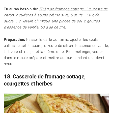
Tu auras besoin de:
500 g de fromage cottage, 1 c. zeste de
citron, 2 cuillères à soupe crème sure, 5 œufs, 120 g de
sucre, 1 c. levure chimique, une pincée de sel, 2 gouttes
d'essence de vanille, 50 g de beurre.
Préparation:
Passer le caillé au tamis, ajouter les œufs
battus, le sel, le sucre, le zeste de citron, l'essence de vanille,
la levure chimique et la crème sure. Bien mélanger, verser
dans le moule préparé et mettre au four pendant une demi-
heure.
18. Casserole de fromage cottage,
courgettes et herbes