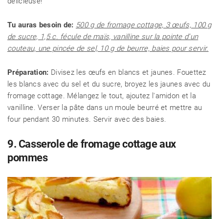
délicieuse!
Tu auras besoin de:
500 g de fromage cottage, 3 œufs, 100 g
de sucre, 1,5 c. fécule de maïs, vanilline sur la pointe d'un
couteau, une pincée de sel, 10 g de beurre, baies pour servir.
Préparation:
Divisez les œufs en blancs et jaunes. Fouettez
les blancs avec du sel et du sucre, broyez les jaunes avec du
fromage cottage. Mélangez le tout, ajoutez l'amidon et la
vanilline. Verser la pâte dans un moule beurré et mettre au
four pendant 30 minutes. Servir avec des baies.
9. Casserole de fromage cottage aux
pommes