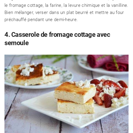
le fromage cottage, la farine, la levure chimique et la vanilline.
RECETTES
Bien mélanger, verser dans un plat beurré et mettre au four
préchauffé pendant une demi-heure.
CHALET D'ÉTÉ ET JARDIN
4. Casserole de fromage cottage avec
semoule