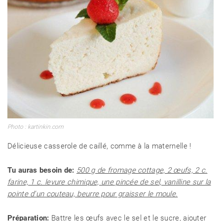
CÉLÉBRITÉS
Photo : kartinkin.com
LA BEAUTÉ
Délicieuse casserole de caillé, comme à la maternelle !
MODE DE VIE
Tu auras besoin de:
500 g de fromage cottage, 2 œufs, 2 c.
farine, 1 c. levure chimique, une pincée de sel, vanilline sur la
pointe d'un couteau, beurre pour graisser le moule.
MAISON ET FAMILLE
Préparation:
Battre les œufs avec le sel et le sucre, ajouter