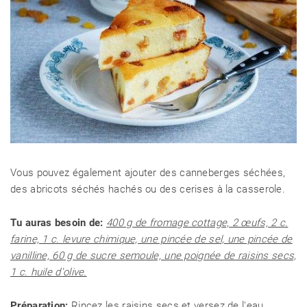
Vous pouvez également ajouter des canneberges séchées,
des abricots séchés hachés ou des cerises à la casserole.
Tu auras besoin de:
400 g de fromage cottage, 2 œufs, 2 c.
farine, 1 c. levure chimique, une pincée de sel, une pincée de
vanilline, 60 g de sucre semoule, une poignée de raisins secs,
1 c. huile d'olive.
Préparation:
Rincez les raisins secs et versez de l'eau