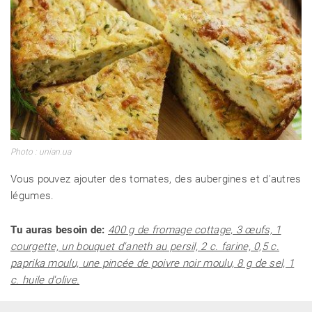
Photo : unian.ua
Vous pouvez ajouter des tomates, des aubergines et d'autres
légumes.
Tu auras besoin de:
400 g de fromage cottage, 3 œufs, 1
courgette, un bouquet d'aneth au persil, 2 c. farine, 0,5 c.
paprika moulu, une pincée de poivre noir moulu, 8 g de sel, 1
c. huile d'olive.