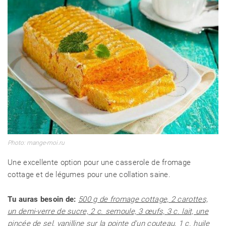
Photo: mange-moi.ru
Une excellente option pour une casserole de fromage
cottage et de légumes pour une collation saine.
Tu auras besoin de:
500 g de fromage cottage, 2 carottes,
un demi-verre de sucre, 2 c. semoule, 3 œufs, 3 c. lait, une
pincée de sel, vanilline sur la pointe d'un couteau, 1 c. huile