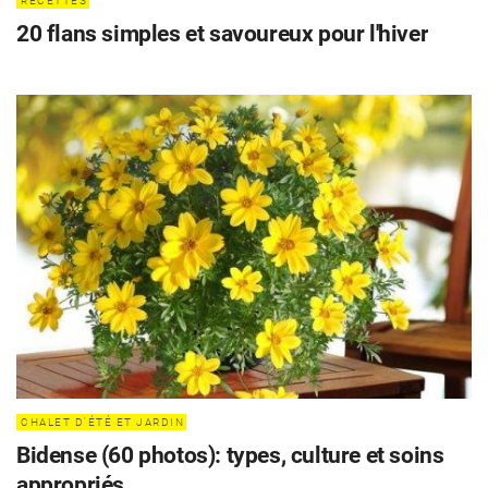
RECETTES
20 flans simples et savoureux pour l'hiver
CÉLÉBRITÉS
LA BEAUTÉ
MODE DE VIE
MAISON ET FAMILLE
CHALET D'ÉTÉ ET JARDIN
RECETTES
Bidense (60 photos): types, culture et soins
appropriés