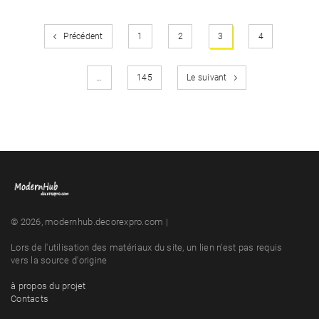
Précédent
1
2
3
4
…
145
Le suivant
© 2026, modernhub.decorexpro.com |
Lors de l'utilisation des matériaux du site, un lien n'est pas requis
vers la source d'origine
à propos du projet
Contacts