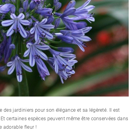
CÉLÉBRITÉS
LA BEAUTÉ
MODE DE VIE
MAISON ET FAMILLE
RECETTES
des jardiniers pour son élégance et sa légèreté. Il est
CHALET D'ÉTÉ ET JARDIN
pe. Et certaines espèces peuvent même être conservées dans
 adorable fleur !