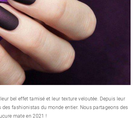
CÉLÉBRITÉS
LA BEAUTÉ
MODE DE VIE
MAISON ET FAMILLE
RECETTES
eur bel effet tamisé et leur texture veloutée. Depuis leur
oris des fashionistas du monde entier. Nous partageons des
nucure mate en 2021 !
CHALET D'ÉTÉ ET JARDIN