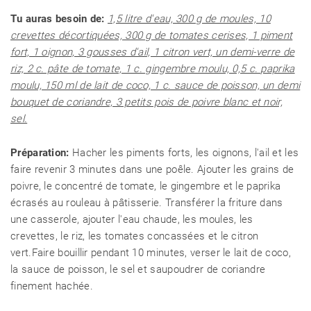
Tu auras besoin de:
1,5 litre d'eau, 300 g de moules, 10
crevettes décortiquées, 300 g de tomates cerises, 1 piment
fort, 1 oignon, 3 gousses d'ail, 1 citron vert, un demi-verre de
riz, 2 c. pâte de tomate, 1 c. gingembre moulu, 0,5 c. paprika
moulu, 150 ml de lait de coco, 1 c. sauce de poisson, un demi
bouquet de coriandre, 3 petits pois de poivre blanc et noir,
sel.
Préparation:
Hacher les piments forts, les oignons, l'ail et les
faire revenir 3 minutes dans une poêle. Ajouter les grains de
poivre, le concentré de tomate, le gingembre et le paprika
écrasés au rouleau à pâtisserie. Transférer la friture dans
une casserole, ajouter l'eau chaude, les moules, les
crevettes, le riz, les tomates concassées et le citron
vert.Faire bouillir pendant 10 minutes, verser le lait de coco,
la sauce de poisson, le sel et saupoudrer de coriandre
finement hachée.