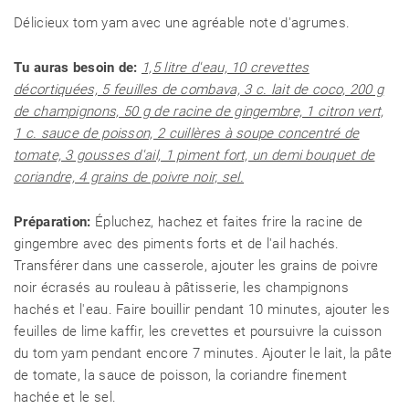
RECETTES
Délicieux tom yam avec une agréable note d'agrumes.
Tu auras besoin de:
1,5 litre d'eau, 10 crevettes
CHALET D'ÉTÉ ET JARDIN
décortiquées, 5 feuilles de combava, 3 c. lait de coco, 200 g
de champignons, 50 g de racine de gingembre, 1 citron vert,
1 c. sauce de poisson, 2 cuillères à soupe concentré de
tomate, 3 gousses d'ail, 1 piment fort, un demi bouquet de
coriandre, 4 grains de poivre noir, sel.
Préparation:
Épluchez, hachez et faites frire la racine de
gingembre avec des piments forts et de l'ail hachés.
Transférer dans une casserole, ajouter les grains de poivre
noir écrasés au rouleau à pâtisserie, les champignons
hachés et l'eau. Faire bouillir pendant 10 minutes, ajouter les
feuilles de lime kaffir, les crevettes et poursuivre la cuisson
du tom yam pendant encore 7 minutes. Ajouter le lait, la pâte
de tomate, la sauce de poisson, la coriandre finement
hachée et le sel.