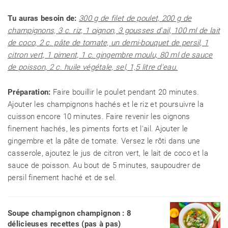
Tu auras besoin de:
300 g de filet de poulet, 200 g de
champignons, 3 c. riz, 1 oignon, 3 gousses d'ail, 100 ml de lait
de coco, 2 c. pâte de tomate, un demi-bouquet de persil, 1
citron vert, 1 piment, 1 c. gingembre moulu, 80 ml de sauce
de poisson, 2 c. huile végétale, sel, 1,5 litre d'eau.
Préparation:
Faire bouillir le poulet pendant 20 minutes.
Ajouter les champignons hachés et le riz et poursuivre la
cuisson encore 10 minutes. Faire revenir les oignons
finement hachés, les piments forts et l'ail. Ajouter le
gingembre et la pâte de tomate. Versez le rôti dans une
casserole, ajoutez le jus de citron vert, le lait de coco et la
sauce de poisson. Au bout de 5 minutes, saupoudrer de
persil finement haché et de sel.
Soupe champignon champignon : 8
délicieuses recettes (pas à pas)