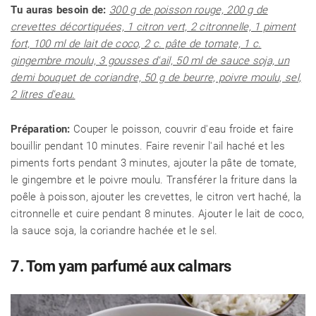
Tu auras besoin de:
300 g de poisson rouge, 200 g de
crevettes décortiquées, 1 citron vert, 2 citronnelle, 1 piment
fort, 100 ml de lait de coco, 2 c. pâte de tomate, 1 c.
gingembre moulu, 3 gousses d'ail, 50 ml de sauce soja, un
demi bouquet de coriandre, 50 g de beurre, poivre moulu, sel,
2 litres d'eau.
Préparation:
Couper le poisson, couvrir d'eau froide et faire
bouillir pendant 10 minutes. Faire revenir l'ail haché et les
piments forts pendant 3 minutes, ajouter la pâte de tomate,
le gingembre et le poivre moulu. Transférer la friture dans la
poêle à poisson, ajouter les crevettes, le citron vert haché, la
citronnelle et cuire pendant 8 minutes. Ajouter le lait de coco,
la sauce soja, la coriandre hachée et le sel.
7. Tom yam parfumé aux calmars