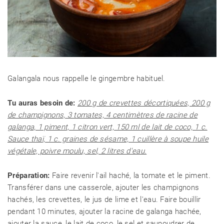
Galangala nous rappelle le gingembre habituel.
Tu auras besoin de:
200 g de crevettes décortiquées, 200 g
de champignons, 3 tomates, 4 centimètres de racine de
galanga, 1 piment, 1 citron vert, 150 ml de lait de coco, 1 c.
Sauce thaï, 1 c. graines de sésame, 1 cuillère à soupe huile
végétale, poivre moulu, sel, 2 litres d'eau.
Préparation:
Faire revenir l'ail haché, la tomate et le piment.
Transférer dans une casserole, ajouter les champignons
hachés, les crevettes, le jus de lime et l'eau. Faire bouillir
pendant 10 minutes, ajouter la racine de galanga hachée,
ajouter la sauce, le lait de coco, le sel et saupoudrer de