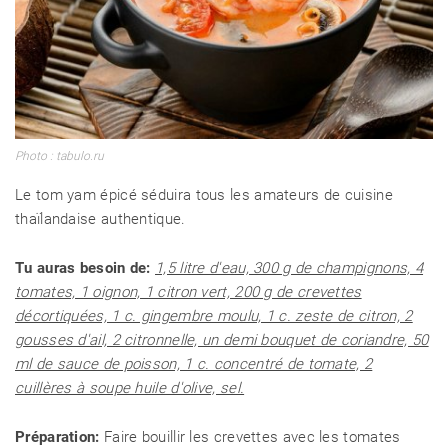
Photo : tabulo.ru
Le tom yam épicé séduira tous les amateurs de cuisine
thaïlandaise authentique.
Tu auras besoin de:
1,5 litre d'eau, 300 g de champignons, 4
tomates, 1 oignon, 1 citron vert, 200 g de crevettes
décortiquées, 1 c. gingembre moulu, 1 c. zeste de citron, 2
gousses d'ail, 2 citronnelle, un demi bouquet de coriandre, 50
ml de sauce de poisson, 1 c. concentré de tomate, 2
cuillères à soupe huile d'olive, sel.
Préparation:
Faire bouillir les crevettes avec les tomates