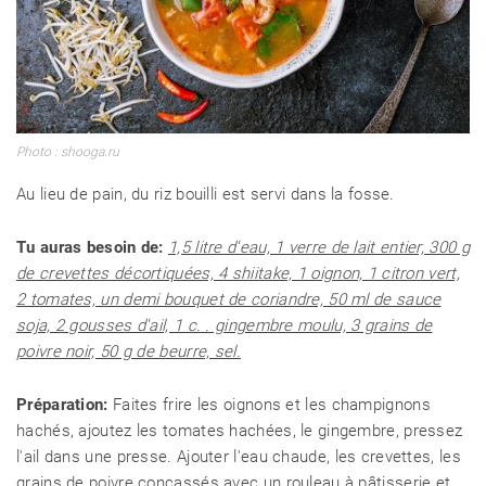
Photo : shooga.ru
Au lieu de pain, du riz bouilli est servi dans la fosse.
Tu auras besoin de:
1,5 litre d'eau, 1 verre de lait entier, 300 g
de crevettes décortiquées, 4 shiitake, 1 oignon, 1 citron vert,
2 tomates, un demi bouquet de coriandre, 50 ml de sauce
soja, 2 gousses d'ail, 1 c. . gingembre moulu, 3 grains de
poivre noir, 50 g de beurre, sel.
Préparation:
Faites frire les oignons et les champignons
hachés, ajoutez les tomates hachées, le gingembre, pressez
l'ail dans une presse. Ajouter l'eau chaude, les crevettes, les
grains de poivre concassés avec un rouleau à pâtisserie et