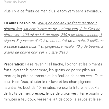
Photo: fed-bear.rf
Plus il y a de fruits de mer, plus le tom yam sera savoureux.
Tu auras besoin de:
400 g de cocktail de fruits de mer, 1
piment fort, un demi-verre de riz, 1 citron vert, 3 feuilles de
citron vert, 100 ml de lait de coco, 200 g de champignons, 1
oignon, 3 gousses d'ail, 2 c. concentré de tomate, 2 cuillères
à soupe sauce soja, 1 c. gingembre moulu, 40 g de beurre, 3
grains de poivre noir, sel, 1,5 litre d'eau.
Préparation:
Faire revenir l'ail haché, l'oignon et les piments
forts, ajouter le gingembre, les grains de poivre pilés au
mortier, la pâte de tomate et les feuilles de citron vert. Faire
bouillir de l'eau, ajouter le riz lavé et les champignons
hachés. Au bout de 10 minutes, versez la friture, le cocktail
de fruits de mer, pressez le jus de citron vert. Faire bouillir 5
minutes à feu doux, verser le lait de coco, la sauce et le sel.