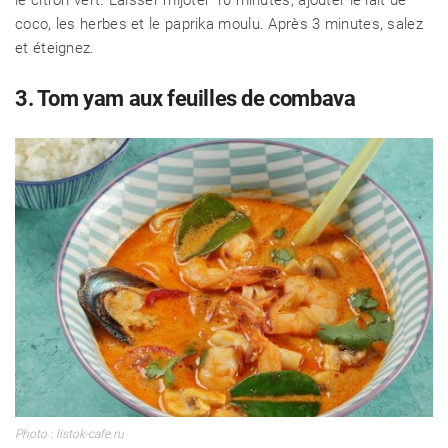
coco, les herbes et le paprika moulu. Après 3 minutes, salez
et éteignez.
3. Tom yam aux feuilles de combava
CÉLÉBRITÉS
LA BEAUTÉ
MODE DE VIE
MAISON ET FAMILLE
Photo : listok-cafe.ru